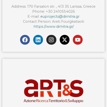
Address: 170 Farsalon str. , 413 35 Larissa, Greece
Phone: +30 2410554026
E-mail:
euprojects@dimitra.gr
Contact Person: Areti Fourgkatsioti
https://www.dimitra.gr/
F
L
I
X
Y
a
i
n
-
o
c
n
s
t
u
e
k
t
w
t
b
e
a
i
u
o
d
g
t
b
o
i
r
t
e
k
n
a
e
m
r