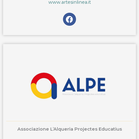
www.artesinlinea.it
F
a
c
e
b
o
o
k
Associazione L’Alqueria Projectes Educatius