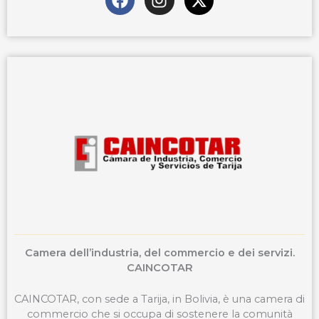
a
n
-
c
s
t
e
t
w
b
a
i
o
g
t
o
r
t
k
a
e
m
r
Camera dell’industria, del commercio e dei servizi.
CAINCOTAR
CAINCOTAR, con sede a Tarija, in Bolivia, è una camera di
commercio che si occupa di sostenere la comunità