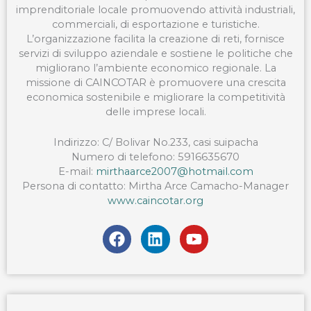
imprenditoriale locale promuovendo attività industriali,
commerciali, di esportazione e turistiche.
L’organizzazione facilita la creazione di reti, fornisce
servizi di sviluppo aziendale e sostiene le politiche che
migliorano l’ambiente economico regionale. La
missione di CAINCOTAR è promuovere una crescita
economica sostenibile e migliorare la competitività
delle imprese locali.
Indirizzo: C/ Bolivar No.233, casi suipacha
Numero di telefono: 5916635670
E-mail:
mirthaarce2007@hotmail.com
Persona di contatto: Mirtha Arce Camacho-Manager
www.caincotar.org
F
L
Y
a
i
o
c
n
u
e
k
t
b
e
u