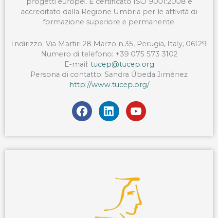
progetti europei. È certificato ISO 9001:2008 e
accreditato dalla Regione Umbria per le attività di
formazione superiore e permanente.
Indirizzo:
Via
Martiri
28
Marzo
n.35, Perugia, Italy, 06129
Numero di telefono:
+39 075 573 3102
E-mail:
tucep@tucep.org
Persona di contatto: Sandra Úbeda Jiménez
http://www.tucep.org/
F
L
Y
a
i
o
c
n
u
e
k
t
b
e
u
o
d
b
o
i
e
k
n