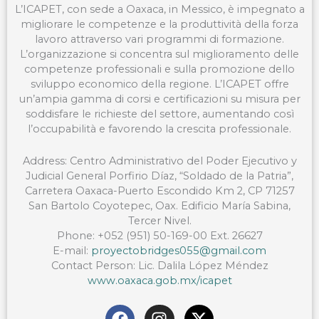
L’ICAPET, con sede a Oaxaca, in Messico, è impegnato a
migliorare le competenze e la produttività della forza
lavoro attraverso vari programmi di formazione.
L’organizzazione si concentra sul miglioramento delle
competenze professionali e sulla promozione dello
sviluppo economico della regione. L’ICAPET offre
un’ampia gamma di corsi e certificazioni su misura per
soddisfare le richieste del settore, aumentando così
l’occupabilità e favorendo la crescita professionale.
Address: Centro Administrativo del Poder Ejecutivo y
Judicial General Porfirio Díaz, “Soldado de la Patria”,
Carretera Oaxaca-Puerto Escondido Km 2, CP 71257
San Bartolo Coyotepec, Oax. Edificio María Sabina,
Tercer Nivel.
Phone: +052 (951) 50-169-00 Ext. 26627
E-mail:
proyectobridges055@gmail.com
Contact Person: Lic. Dalila López Méndez
www.oaxaca.gob.mx/icapet
F
I
X