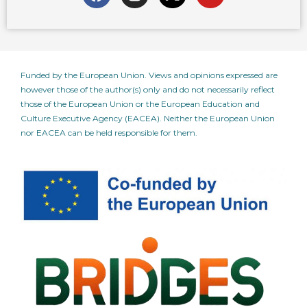
a
n
-
o
c
s
t
u
e
t
w
t
b
a
i
u
o
g
t
b
Funded by the European Union. Views and opinions expressed are
o
r
t
e
however those of the author(s) only and do not necessarily reflect
k
a
e
those of the European Union or the European Education and
m
r
Culture Executive Agency (EACEA). Neither the European Union
nor EACEA can be held responsible for them.