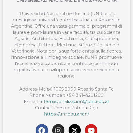
UNIVERSIDAD NACIONAL DE ROSARIO – UNR
L’Universidad Nacional de Rosario (UNR) è una
prestigiosa università pubblica situata a Rosario, in
Argentina. Offre una vasta gamma di programmi di
laurea e post-laurea in varie facoltà, tra cui Scienze
Agrarie, Architettura, Biochimica, Giurisprudenza,
Economia, Lettere, Medicina, Scienze Politiche e
Veterinaria. Nota per la sua forte enfasi sulla ricerca,
l’innovazione e l’impegno sociale, l’UNR promuove
l’eccellenza accademica e contribuisce in modo
significativo allo sviluppo socio-economico della
regione.
Address:
Maipú 1065 2000 Rosario Santa Fe
Phone Number:
+54 341–4201200
E-mail:
i
nternacionalizacion@unr.edu.ar
Contact Person:
Patricia Rojo
https://unr.edu.ar/en/
F
I
X
Y